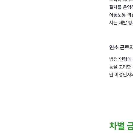
절차를 운영하
아동노동 의심
서는 재발 방
연소 근로자
법정 연령에 
등을 고려한 
만 미성년자
차별 