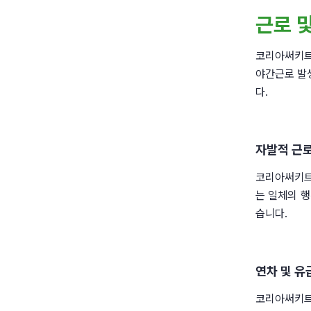
근로 
코리아써키트
야간근로 발생
다.
자발적 근로
코리아써키트는
는 일체의 행
습니다.
연차 및 유
코리아써키트