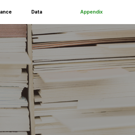
nance
Data
Appendix