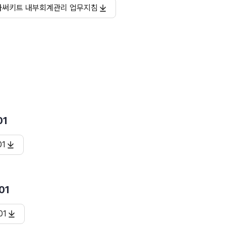
아써키트 내부회계관리 업무지침
01
01
01
01