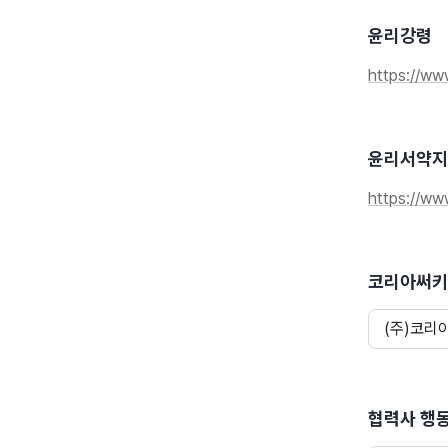
윤리강령
https://ww
윤리서약지
https://ww
코리아써키
(주)코리
협력사 행