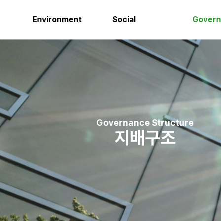
Environment
Social
Gover
Governance Structure
지배구조