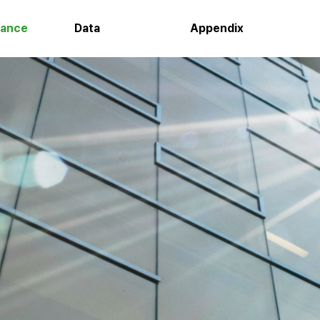
nance
Data
Appendix