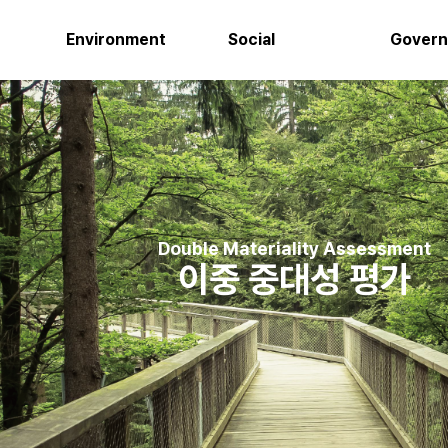
Environment
Social
Gover
Double Materiality Assessment
이중 중대성 평가