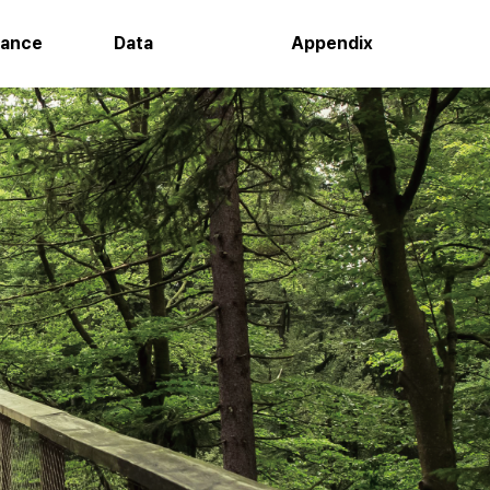
nance
Data
Appendix