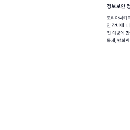
정보보안 정
코리아써키트는
안 장비에 
전 예방에 만
통제, 방화벽