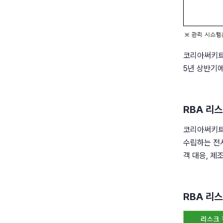
코리아써키트
5년 상반기에
RBA 리
코리아써키트
수립하는 전사
객 대응, 제
RBA 리