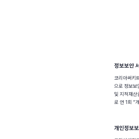
정보보안 서
코리아써키트
으로 정보보안
및 지적재산
로 연 1회 
개인정보보