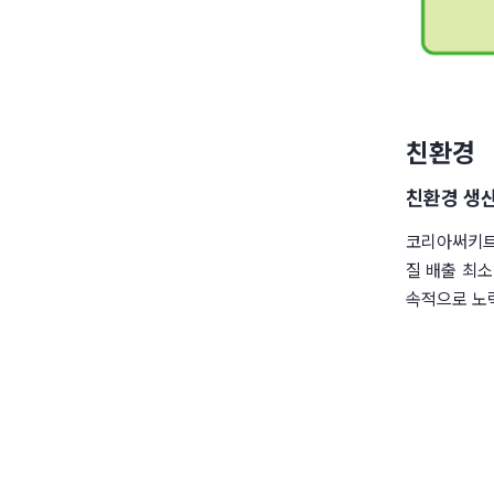
친환경
친환경 생
코리아써키트는
질 배출 최
속적으로 노